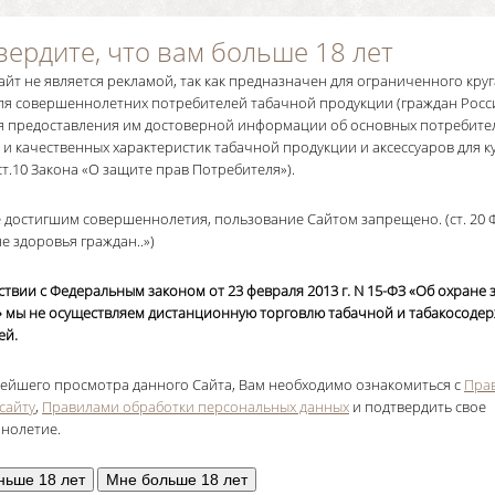
вердите, что вам больше 18 лет
йт не является рекламой, так как предназначен для ограниченного круга
ля совершеннолетних потребителей табачной продукции (граждан Росс
для предоставления им достоверной информации об основных потребите
 и качественных характеристик табачной продукции и аксессуаров для 
2 ст.10 Закона «О защите прав Потребителя»).
е достигшим совершеннолетия, пользование Сайтом запрещено. (ст. 20
е здоровья граждан..»)
ствии с Федеральным законом от 23 февраля 2013 г. N 15-ФЗ «Об охране
.» мы не осуществляем дистанционную торговлю табачной и табакосоде
ей.
нейшего просмотра данного Сайта, Вам необходимо ознакомиться с
Пра
 сайту
,
Правилами обработки персональных данных
и подтвердить свое
нолетие.
ньше 18 лет
Мне больше 18 лет