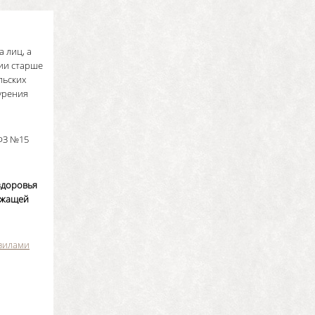
 лиц, а
ии старше
льских
курения
 ФЗ №15
 здоровья
ржащей
вилами