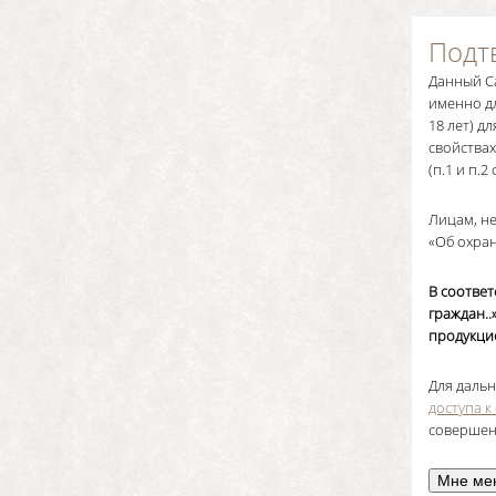
Подт
Данный Са
именно д
18 лет) 
свойствах
(п.1 и п.
Лицам, н
«Об охран
В соответ
граждан.
продукци
Для даль
доступа к
совершен
Мне ме